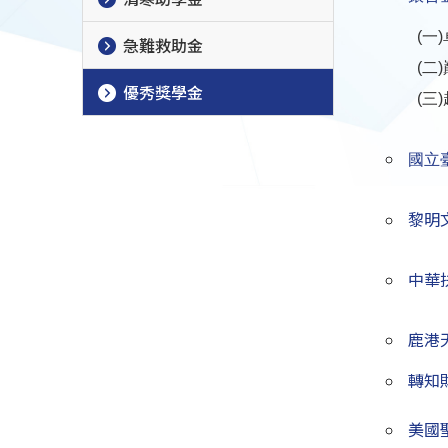
(一)卓
急難救助金
(二)巔
優秀獎學金
(三)超
國立
黎明
中華
鹿港
轉知
美國