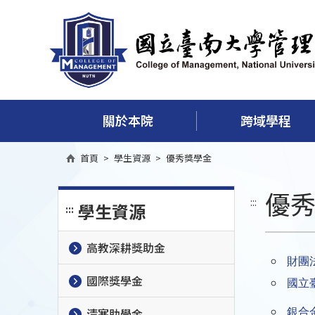
關於本院
跨域學程
首頁
>
學生資源
>
優秀獎學金
優
:::
學生資源
:::
高教深耕獎助金
財團
國際獎學金
國立
清寒助學金
銀合