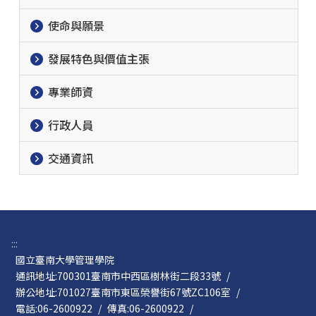
使命與願景
發展特色與價值主張
專業師資
行政人員
交通資訊
:::
國立臺南大學管理學院
通訊地址:700301臺南市中西區樹林街二段33號
/
辦公地址:701027臺南市東區榮譽街67號ZC106室
/
電話:06-2600922
/
傳真:06-2600922
/